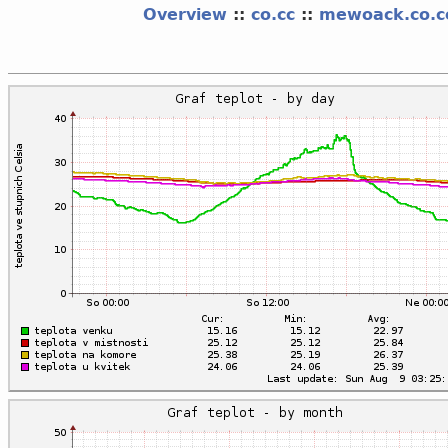
Overview
::
co.cc
::
mewoack.co.c