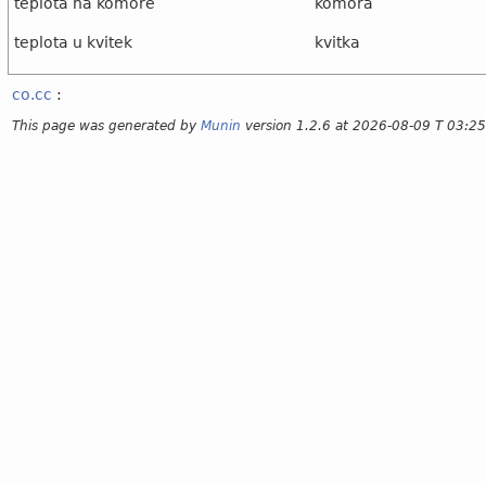
teplota na komore
komora
teplota u kvitek
kvitka
co.cc
:
This page was generated by
Munin
version 1.2.6 at 2026-08-09 T 03:2